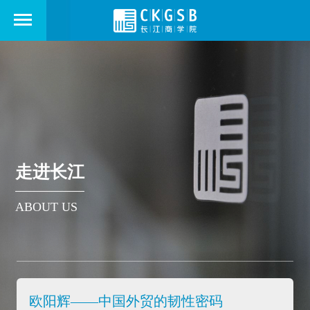
走进长江
ABOUT US
欧阳辉——中国外贸的韧性密码