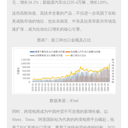
元，增长34.2%；新能源汽车出口95.4万辆，增长120%。
这些高附加值、高技术含量的产品，不仅进一步巩固了在欧
美成熟市场的地位，也在东南亚、中东及拉美等新兴市场迅
速扩张，成为拉动出口增长的核心引擎。
图表7：新三样出口金额及占比
数据来源：iFind
同时，跨境电商成为中国外贸不可忽视的新增长极。以
Shein、Temu、阿里国际站为代表的跨境电商平台崛起，拓
展了B2C直接出口渠道，重塑了传统外贸价值链结构。2025