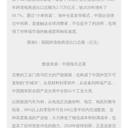
年跨境电商进出口总额为2.75万亿元，较2020年增长了
69.7%。通过“小单快返”、海外仓直发等模式，中国企业绕
过中间商，直接触达全球消费者，不仅提升了利润率，也增
强了对终端市场的敏感度和响应速度。
图表8：我国跨境电商进出口总额（亿元）
数据来源：中国海关总署
完整的工业门类与巨大的产能规模，也构成了中国外贸不可
复制的“护城河”。从原材料到零部件，从设备到终端产品，
中国拥有联合国产业分类中全部41个工业大类。
以新能源汽车为例，从电池正负极材料、电芯、电机到整车
组装，90%以上的零部件可在100公里半径内完成配套。这
种高度集成的产业链，大大降低了物流成本和协调成本，也
提高了应对突发冲击的能力。2020年疫情初期，正是这套完