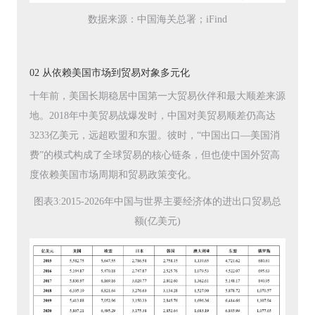
数据来源：中国海关总署；iFind
02 从依赖美国市场到贸易对象多元化
十年前，美国长期稳居中国第一大贸易伙伴和最大顺差来源
地。2018年中美贸易战爆发时，中国对美贸易顺差仍高达
3233亿美元，远超欧盟和东盟。彼时，“中国出口—美国消
费”的模式构成了全球贸易的核心链条，但也使中国外贸高
度依赖美国市场周期和贸易政策变化。
图表3:2015-2026年中国与世界主要经济体的进出口贸易总
额(亿美元)