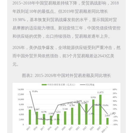
2015~2018年中国贸易顺差持续下降，受贸易战影响，2018
年跌到近10年的最低点。但2019年贸易顺差同比增长
19.98%，基本恢复到贸易战爆发前的水平，显示我国对贸
易摩擦的适应能力增强。新冠疫情三年，中国凭借疫情管控
和供应链的优势，出口持续强劲，贸易顺差逐年上升。
2026年，美伊战争爆发，全球能源供应链受到严重冲击，然
而中国外贸开局依然强劲，前3个月贸易顺差达2643亿美
元。
图表2: 2015-2026年中国对外贸易差额及同比增长