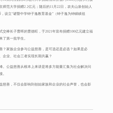
京师范大学捐赠2.2亿元；随后的11月22日，农夫山泉创始人
币，设立“诸暨中学钟子逸教育基金”（钟子逸为钟睒睒祖
正式交棒长子曹晖的曹德旺，于2021年宣布捐赠100亿元建立福
迎来了第一批学生。
善？家族企业参与公益慈善，是可选还是必选？如果是必
、企业、社会三者实现长期共赢？
峰。公益慈善从根本上来讲是将多方能量汇集为社会解决问
接。
益慈善，不仅会影响到创始家族和企业的社会声誉，也会影