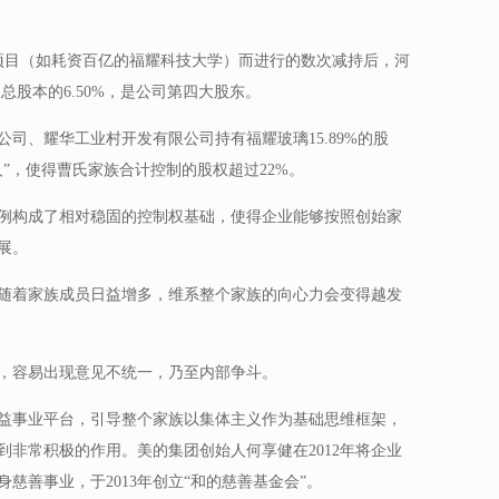
慈善项目（如耗资百亿的福耀科技大学）而进行的数次减持后，河
总股本的6.50%，是公司第四大股东。
司、耀华工业村开发有限公司持有福耀玻璃15.89%的股
”，使得曹氏家族合计控制的股权超过22%。
例构成了相对稳固的控制权基础，使得企业能够按照创始家
展。
随着家族成员日益增多，维系整个家族的向心力会变得越发
，容易出现意见不统一，乃至内部争斗。
益事业平台，引导整个家族以集体主义作为基础思维框架，
非常积极的作用。美的集团创始人何享健在2012年将企业
慈善事业，于2013年创立“和的慈善基金会”。