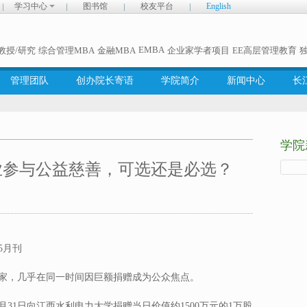
学习中心
图书馆
校友平台
English
EMBA
教授/研究
综合管理MBA
金融MBA
企业家学者项目
EE高层管理教育
管理团队
创办院长寄语
学院简介
新闻中心
长
学院
业参与公益慈善，可选还是必选？
5月刊
企业家，几乎在同一时间因巨额捐赠成为公众焦点。
0月31日向江西水利电力大学捐赠当日价值约1500万元的1万股