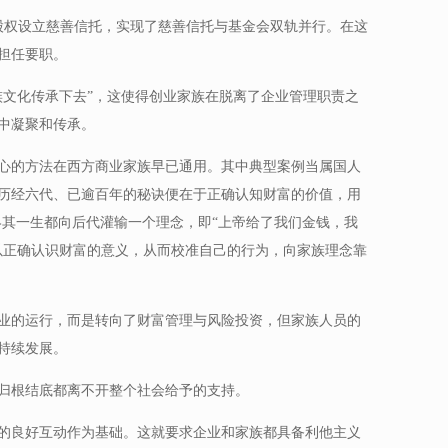
团股权设立慈善信托，实现了慈善信托与基金会双轨并行。在这
担任要职。
族文化传承下去”，这使得创业家族在脱离了企业管理职责之
中凝聚和传承。
心的方法在西方商业家族早已通用。其中典型案例当属国人
历经六代、已逾百年的秘诀便在于正确认知财富的价值，用
终其一生都向后代灌输一个理念，即“上帝给了我们金钱，我
以正确认识财富的意义，从而校准自己的行为，向家族理念靠
业的运行，而是转向了财富管理与风险投资，但家族人员的
持续发展。
归根结底都离不开整个社会给予的支持。
的良好互动作为基础。这就要求企业和家族都具备利他主义