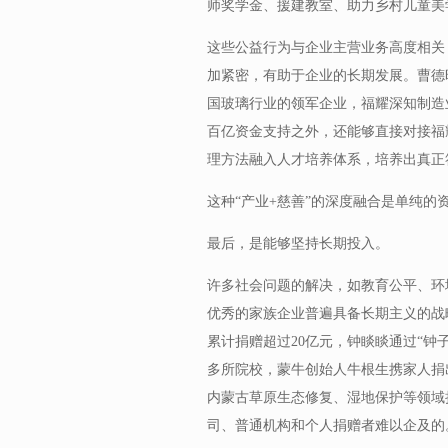
师奖学金、援建教室、助力乡村儿童美
这些公益行为与企业主营业务高度相关
加紧密，有助于企业的长期发展。曹德
国玻璃行业的领军企业，福耀深知制造
百亿资金支持之外，还能够直接对接福
理方法融入人才培养体系，培养出真正
这种“产业+慈善”的深度融合是单纯的
最后，是能够坚持长期投入。
许多社会问题的解决，如教育公平、环
优秀的家族企业普遍具备长期主义的战
累计捐赠超过20亿元，钟睒睒通过“钟
多所院校，蒙牛创始人牛根生携家人捐
内蒙古草原生态修复、湿地保护等领域持
司、普通机构和个人捐赠者难以企及的