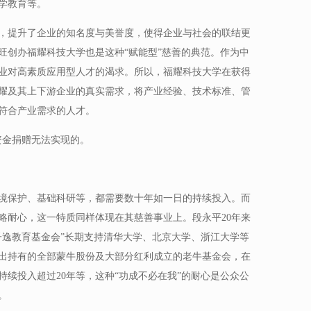
学教育等。
，提升了企业的知名度与美誉度，使得企业与社会的联结更
旺创办福耀科技大学也是这种“赋能型”慈善的典范。作为中
业对高素质应用型人才的渴求。所以，福耀科技大学在获得
耀及其上下游企业的真实需求，将产业经验、技术标准、管
符合产业需求的人才。
资金捐赠无法实现的。
境保护、基础科研等，都需要数十年如一日的持续投入。而
略耐心，这一特质同样体现在其慈善事业上。段永平20年来
子逸教育基金会”长期支持清华大学、北京大学、浙江大学等
出持有的全部蒙牛股份及大部分红利成立的老牛基金会，在
续投入超过20年等，这种“功成不必在我”的耐心是公众公
。