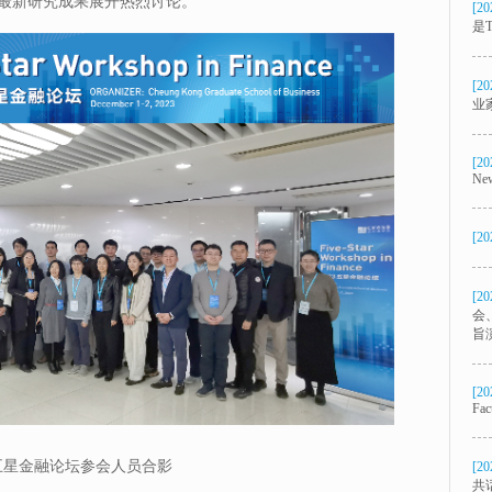
最新研究成果展开热烈讨论。
[20
是T
[20
业
[20
New
[20
[20
会
旨
[20
Fac
3五星金融论坛参会人员合影
[20
共