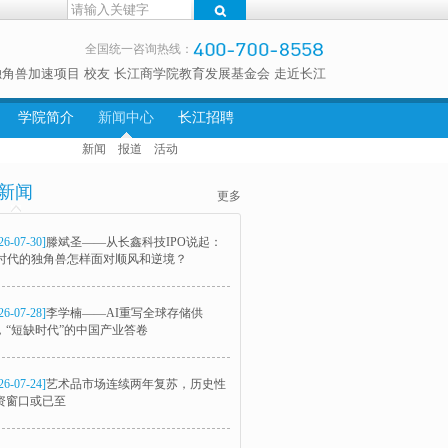
全国统一咨询热线：
独角兽加速项目
校友
长江商学院教育发展基金会
走近长江
学院简介
新闻中心
长江招聘
新闻
报道
活动
新闻
更多
26-07-30]
滕斌圣——从长鑫科技IPO说起：
I时代的独角兽怎样面对顺风和逆境？
26-07-28]
李学楠——AI重写全球存储供
，“短缺时代”的中国产业答卷
26-07-24]
艺术品市场连续两年复苏，历史性
资窗口或已至