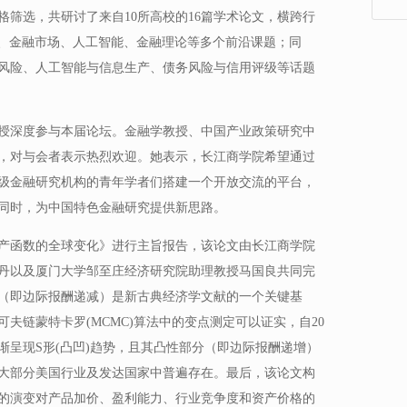
筛选，共研讨了来自10所高校的16篇学术论文，横跨行
融、金融市场、人工智能、金融理论等多个前沿课题；同
风险、人工智能与信息生产、债务风险与信用评级等话题
授深度参与本届论坛。金融学教授、中国产业政策研究中
，对与会者表示热烈欢迎。她表示，长江商学院希望通过
级金融研究机构的青年学者们搭建一个开放交流的平台，
同时，为中国特色金融研究提供新思路。
产函数的全球变化》进行主旨报告，该论文由长江商学院
丹以及厦门大学邹至庄经济研究院助理教授马国良共同完
（即边际报酬递减）是新古典经济学文献的一个关键基
夫链蒙特卡罗(MCMC)算法中的变点测定可以证实，自20
渐呈现S形(凸凹)趋势，且其凸性部分（即边际报酬递增）
大部分美国行业及发达国家中普遍存在。最后，该论文构
的演变对产品加价、盈利能力、行业竞争度和资产价格的