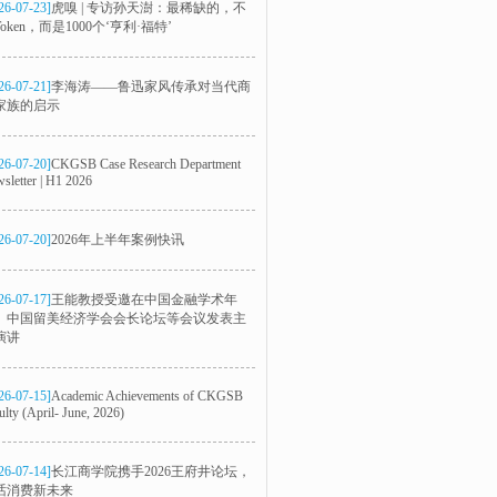
26-07-23]
虎嗅 | 专访孙天澍：最稀缺的，不
oken，而是1000个‘亨利·福特’
26-07-21]
李海涛——鲁迅家风传承对当代商
家族的启示
26-07-20]
CKGSB Case Research Department
sletter | H1 2026
26-07-20]
2026年上半年案例快讯
26-07-17]
王能教授受邀在中国金融学术年
、中国留美经济学会会长论坛等会议发表主
演讲
26-07-15]
Academic Achievements of CKGSB
ulty (April- June, 2026)
26-07-14]
长江商学院携手2026王府井论坛，
话消费新未来