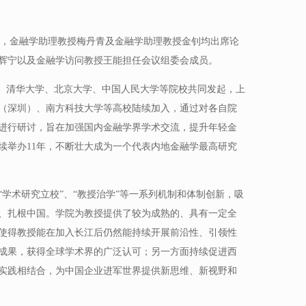
燕，金融学助理教授梅丹青及金融学助理教授金钊均出席论
辉宁以及金融学访问教授王能担任会议组委会成员。
学院、清华大学、北京大学、中国人民大学等院校共同发起，上
（深圳）、南方科技大学等高校陆续加入，通过对各自院
进行研讨，旨在加强国内金融学界学术交流，提升年轻金
续举办11年，不断壮大成为一个代表内地金融学最高研究
学术研究立校”、“教授治学”等一系列机制和体制创新，吸
、扎根中国。学院为教授提供了较为成熟的、具有一定全
使得教授能在加入长江后仍然能持续开展前沿性、引领性
成果，获得全球学术界的广泛认可；另一方面持续促进西
实践相结合，为中国企业进军世界提供新思维、新视野和