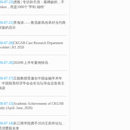
26-07-23]
虎嗅 | 专访孙天澍：最稀缺的，不
oken，而是1000个‘亨利·福特’
26-07-21]
李海涛——鲁迅家风传承对当代商
家族的启示
26-07-20]
CKGSB Case Research Department
sletter | H1 2026
26-07-20]
2026年上半年案例快讯
26-07-17]
王能教授受邀在中国金融学术年
、中国留美经济学会会长论坛等会议发表主
演讲
26-07-15]
Academic Achievements of CKGSB
ulty (April- June, 2026)
26-07-14]
长江商学院携手2026王府井论坛，
话消费新未来