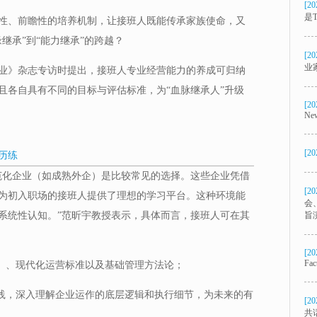
[20
是T
性、前瞻性的培养机制，让接班人既能传承家族使命，又
继承”到“能力继承”的跨越？
[20
业
业》杂志专访时提出，接班人专业经营能力的养成可归纳
且各自具有不同的目标与评估标准，为“血脉继承人”升级
[20
New
[20
历练
范化企业（如成熟外企）是比较常见的选择。这些企业凭借
[20
为初入职场的接班人提供了理想的学习平台。这种环境能
会
系统性认知。”范昕宇教授表示，具体而言，接班人可在其
旨
[20
Fac
OP）、现代化运营标准以及基础管理方法论；
亲身实践，深入理解企业运作的底层逻辑和执行细节，为未来的有
[20
共