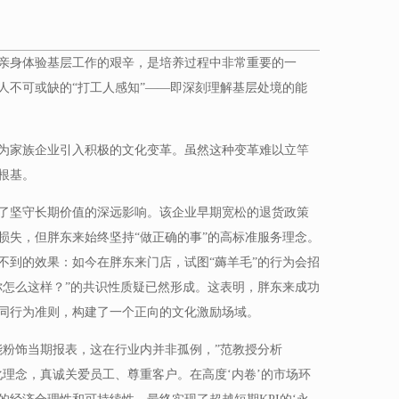
亲身体验基层工作的艰辛，是培养过程中非常重要的一
人不可或缺的“打工人感知”——即深刻理解基层处境的能
为家族企业引入积极的文化变革。虽然这种变革难以立竿
根基。
了坚守长期价值的深远影响。该企业早期宽松的退货政策
损失，但胖东来始终坚持“做正确的事”的高标准服务理念。
不到的效果：如今在胖东来门店，试图“薅羊毛”的行为会招
你怎么这样？”的共识性质疑已然形成。这表明，胖东来成功
同行为准则，构建了一个正向的文化激励场域。
能粉饰当期报表，这在行业内并非孤例，”范教授分析
化理念，真诚关爱员工、尊重客户。在高度‘内卷’的市场环