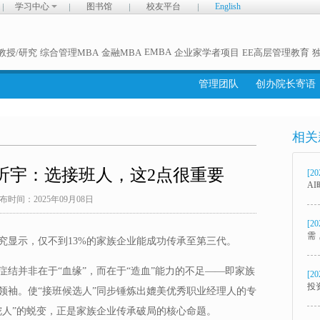
学习中心
图书馆
校友平台
English
EMBA
教授/研究
综合管理MBA
金融MBA
企业家学者项目
EE高层管理教育
管理团队
创办院长寄语
相关
范昕宇：选接班人，这2点很重要
[20
A
布时间：2025年09月08日
[20
需
究显示，仅不到13%的家族企业能成功传承至第三代。
结并非在于“血缘”，而在于“造血”能力的不足——即家族
[20
投
领袖。使“接班候选人”同步锤炼出媲美优秀职业经理人的专
舵人”的蜕变，正是家族企业传承破局的核心命题。