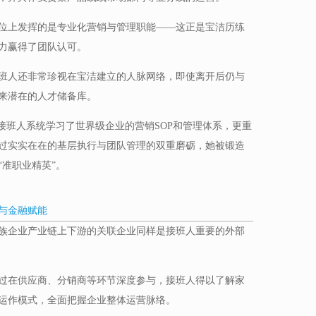
位上发挥的是专业化营销与管理职能——这正是宝洁历练
力赢得了团队认可。
班人还非常珍视在宝洁建立的人脉网络，即使离开后仍与
来潜在的人才储备库。
接班人系统学习了世界级企业的营销SOP和管理体系，更重
过实实在在的基层执行与团队管理的双重磨砺，她被锻造
准职业精英”。
与金融赋能
族企业产业链上下游的关联企业同样是接班人重要的外部
过在供应商、分销商等环节深度参与，接班人得以了解家
运作模式，全面把握企业整体运营脉络。