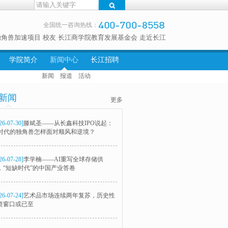
全国统一咨询热线：
独角兽加速项目
校友
长江商学院教育发展基金会
走近长江
学院简介
新闻中心
长江招聘
新闻
报道
活动
新闻
更多
26-07-30]
滕斌圣——从长鑫科技IPO说起：
I时代的独角兽怎样面对顺风和逆境？
26-07-28]
李学楠——AI重写全球存储供
，“短缺时代”的中国产业答卷
26-07-24]
艺术品市场连续两年复苏，历史性
资窗口或已至