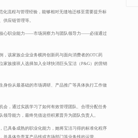
的规范化流程与管理经验，能够相对无缝地迁移至需要提升标
、供应链管理等。
核心职业能力——市场洞察力与团队领导力——必须通过
例，该家族企业业务横跨创新药与面向消费者的OTC药
位家族接班人选择加入全球快消巨头宝洁（P&G）的营销
生身份从最基础的市场调研、产品推广等具体执行工作做
机会，通过实践学习了如何有效管理团队、合理分配任务
队领导能力，最终凭借这些积累晋升为团队负责人。
，已具备成熟的职业化能力，她将宝洁习得的标准化程序
，并具体负责某产品线或市场部门等业务线的运营。