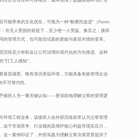
经济合理性和可持续性，最终实现了超越短期KPI的‘永
能带来的文化优化，可视为一种“帕累托改进”（Pareto
核心在于：在无人受损的前提下，至少使一人受益。换言之，接班
同的管理方式，也可能尝试新的更能与基层共情的变革。
层历练至少有机会让公司治理向现代化的方向推进。这种
“打工人感知”。
察基层感受。唯有亲历类似环境，方能具备有效管理企业
的不可替代性。
予接班人另一重关键认知——更深刻地理解父辈的管理逻
方环境工程业务，该接班人在外部历练前常认为父辈管理
，迫于市场竞争、行业规则及维护核心利益等现实压力，
。这一案例印证了，外部实践为理解父辈决策背景提供了