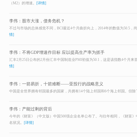
（M2）的增速。
[详情]
李伟：股市大涨，债务危机？
不过与市场的总体感觉不同，BCI最近4个月曲折向上，2014年的数值为50.5，尚
情]
李伟：不将GDP增速作目标 应以提高生产率为抓手
汇丰2月25日公布的2月份汇丰中国制造业PMI初值为50.1，这是该指数4个月
情]
李伟：一箭易折，十箭难断——亚投行的战略意义
中国是全世界拥有邻国最多的国家，共拥有14个陆上邻国和6个海上邻国。但除了
李伟：产能过剩的背后
今年的《财富》（中文版）中国500强企业名单公布了。与往年相同，《财富
名状况。
[详情]