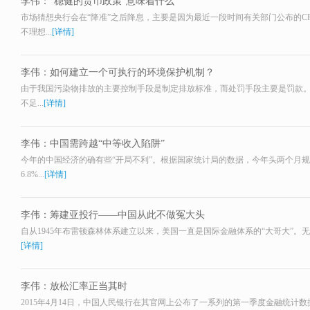
李伟：“稳健的货币政策”意味着什么
市场猜想央行会在“降准”之后降息，主要是因为最近一段时间有关部门公布的CP
不理想...
[详情]
李伟：如何建立一个可执行的环境保护机制？
由于我国污染物排放的主要控制手段是制定排放标准，而处罚手段主要是罚款
不足...
[详情]
李伟：中国需跨越“中等收入陷阱”
今年的中国经济的确有些“开局不利”。根据国家统计局的数据，今年头两个月
6.8%...
[详情]
李伟：筹建亚投行——中国从此不做冤大头
自从1945年布雷顿森林体系建立以来，美国一直是国际金融体系的“大哥大”。无论是
[详情]
李伟：放松汇率正当其时
2015年4月14日，中国人民银行在其官网上公布了一系列的第一季度金融统计