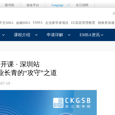
图书馆
校友平台
Language
长江招聘
EMBA
中文MBA
金融MBA
企业家学者项目
EE高层管理教育
独角兽加速
课程介绍
申请详解
EMBA资讯
开课 · 深圳站
业长青的“攻守”之道
-07-19