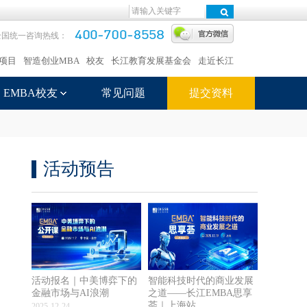
全国统一咨询热线：
项目
智造创业MBA
校友
长江教育发展基金会
走近长江
EMBA校友
常见问题
提交资料
活动预告
活动报名｜中美博弈下的
智能科技时代的商业发展
金融市场与AI浪潮
之道——长江EMBA思享
荟｜上海站
2025-12-24