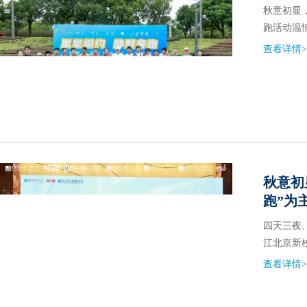
秋意初显
跑活动温
查看详情>
秋意初
跑”为
四天三夜
江北京新
查看详情>