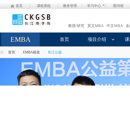
首页
课程系统
教务管理
学习中心
图书馆
教授/研究
英文MBA
中文MBA
金
EMBA
首页
项目介绍
课
首页
>
EMBA校友
>
长江公益