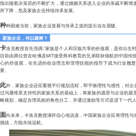
指出随着决策层的不断扩大，通过婚姻关系进入企业的亲戚不断增
所下降，危及家族企业持续传承发展。
种
种困难当前，家族企业发展与传承之道的提出迫在眉睫。
家族企业，何以建树？
卡
洛克教授首先强调,“家族是个人和宗族共享的价值观，是你出生
目前由两位曾在哈佛及MIT接受商科教育的兄弟联袂领航的中国传
心的价值观，在先进的创业理念和管理技能的指导下成为行业翘楚
要。
此
外，家族企业还应重视平行规划流程，即平衡理性与感性，对企
过沟通维系支持性的家族关系的基础上，将家族的愿景与企业的愿
略规划，确定合理高效的角色分工，并通过激励等方式促进下一代
面
向未来，卡洛克教授满怀信心地说道，中国家族企业应将理性与
挑战，方能永续远航。