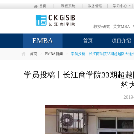
首页
课程系统
教务管理
学习中心
教授/研究
英文MBA
EMBA
首页
项目介绍
首页
>
EMBA新闻
>
学员投稿丨长江商学院33期超越队大连
学员投稿丨长江商学院33期超
约
2019