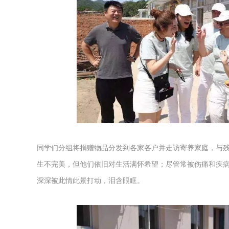
同学们分组将捐赠物品分发到各家各户并走访寄养家庭，与
生不完美，但他们依旧对生活满怀希望；尽管常被伤痛和疾
深深被此情此景打动，泪含眼眶。