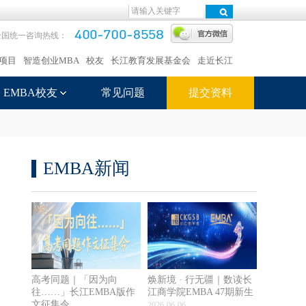
全国统一咨询热线：
项目
智造创业MBA
校友
长江教育发展基金会
走近长江
EMBA校友
常见问题
提交资料
EMBA新闻
高考同题｜「因为向
焕新境 · 行无疆｜数读长
往……」长江EMBA版作
江商学院EMBA 47期新生
文征集令
2026-06-06