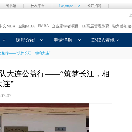
图书馆
校友平台
Language
长江招聘
EMBA
中文MBA
金融MBA
企业家学者项目
EE高层管理教育
独角兽加速
课程介绍
申请详解
EMBA资讯
公益行——“筑梦长江，相约大连”
越队大连公益行——“筑梦长江，相
大连”
-07-07