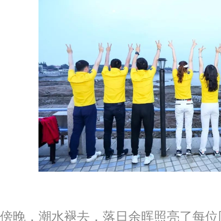
傍晚，潮水褪去，落日余晖照亮了每位