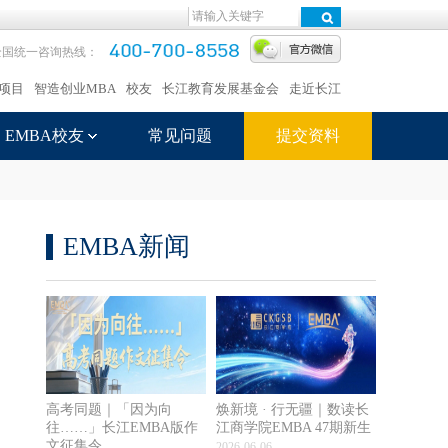
全国统一咨询热线：
项目
智造创业MBA
校友
长江教育发展基金会
走近长江
EMBA校友
常见问题
提交资料
EMBA新闻
高考同题｜「因为向
焕新境 · 行无疆｜数读长
往……」长江EMBA版作
江商学院EMBA 47期新生
文征集令
2026-06-06