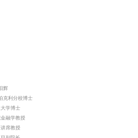
阳辉
伯克利分校博士
兰大学博士
院金融学教授
长讲席教授
项目副院长