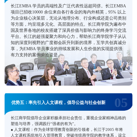
长江EMBA 学员的高端性及广泛代表性远超同侪。长江EMBA
项目已招收10000 余位来自各行各业的海内外精英，95% 以上
为企业核心决策层，无论从地理分布、行业构成还是公司类别
等方面，均呈现多元化、高层面的特点。长江商学院为遍布中
国及世界各地的校友搭建了深具价值与影响力的终身学习交流
平台。长江的超强凝聚力和向心力，帮助长江商学院学子从认
知的深度到视野的广度都会跃升到新的境界，互学共创真诚分
享，为EMBA 学员事业的持续发展和人生价值的实现提供强
有力支持的案例俯拾皆是。
05
优势五：率先引入人文课程，倡导公益与社会创新
长江商学院倡导企业家积极承担社会责任，重视企业家精神品格的
塑造与培养，强调践行“强者的有为”。
● 人文课程：作为全球管理教育创新的引领者，长江于2005 年将
人文课程系统地引入管理教育，突破传统商学院的教学体系，设立