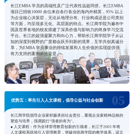
长江EMBA 学员的高端性及广泛代表性远超同侪。长江EMBA
项目已招收10000 余位来自各行各业的海内外精英，95% 以上
为企业核心决策层，无论从地理分布、行业构成还是公司类别
等方面，均呈现多元化、高层面的特点。长江商学院为遍布中
国及世界各地的校友搭建了深具价值与影响力的终身学习交流
平台。长江的超强凝聚力和向心力，帮助长江商学院学子从认
知的深度到视野的广度都会跃升到新的境界，互学共创真诚分
享，为EMBA 学员事业的持续发展和人生价值的实现提供强
有力支持的案例俯拾皆是。
05
优势五：率先引入人文课程，倡导公益与社会创新
长江商学院倡导企业家积极承担社会责任，重视企业家精神品格的
塑造与培养，强调践行“强者的有为”。
● 人文课程：作为全球管理教育创新的引领者，长江于2005 年将
人文课程系统地引入管理教育，突破传统商学院的教学体系，设立