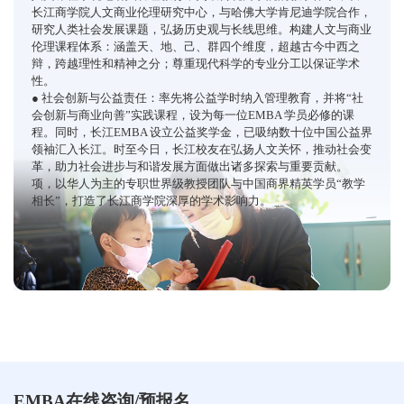
长江商学院人文商业伦理研究中心，与哈佛大学肯尼迪学院合作，
研究人类社会发展课题，弘扬历史观与长线思维。构建人文与商业
伦理课程体系：涵盖天、地、己、群四个维度，超越古今中西之
辩，跨越理性和精神之分；尊重现代科学的专业分工以保证学术
性。
● 社会创新与公益责任：率先将公益学时纳入管理教育，并将“社
会创新与商业向善”实践课程，设为每一位EMBA 学员必修的课
程。同时，长江EMBA 设立公益奖学金，已吸纳数十位中国公益界
领袖汇入长江。时至今日，长江校友在弘扬人文关怀，推动社会变
革，助力社会进步与和谐发展方面做出诸多探索与重要贡献。
项，以华人为主的专职世界级教授团队与中国商界精英学员“教学
相长”，打造了长江商学院深厚的学术影响力。
EMBA在线咨询/预报名