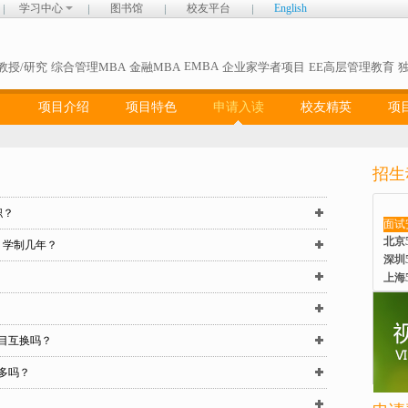
学习中心
图书馆
校友平台
English
EMBA
教授/研究
综合管理MBA
金融MBA
企业家学者项目
EE高层管理教育
项目介绍
项目特色
申请入读
校友精英
项
招生
职？
面试
北京
？学制几年？
深圳
上海
项目互换吗？
流多吗？