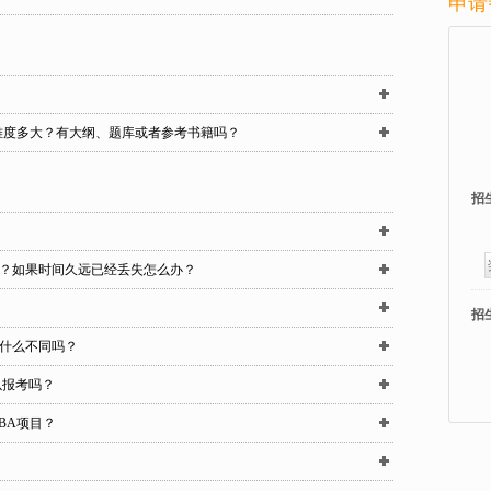
申请
难度多大？有大纲、题库或者参考书籍吗？
招
？如果时间久远已经丢失怎么办？
招
什么不同吗？
以报考吗？
BA项目？