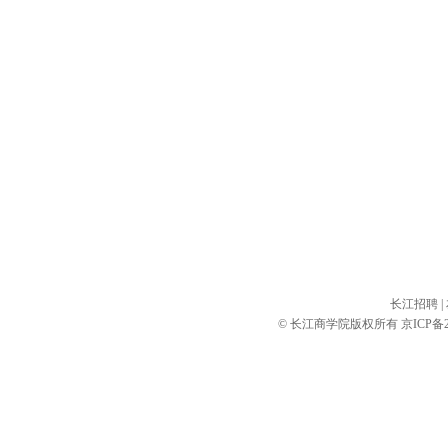
长江招聘
|
© 长江商学院版权所有
京ICP备2