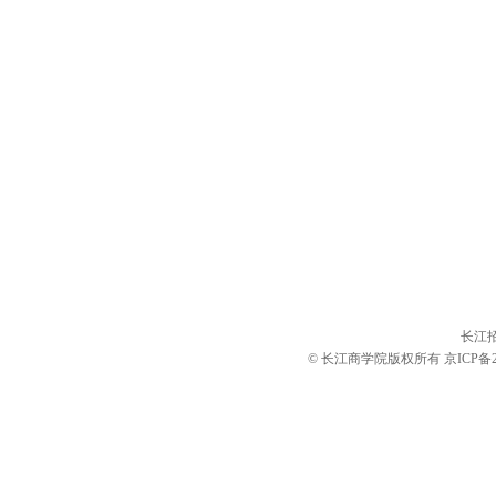
长江
© 长江商学院版权所有
京ICP备2