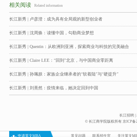
相关阅读
Related information
长江新秀 | 卢彦澄：成为具有全局观的新型创业者
长江新秀 | 沈周焕：读懂中国，勾勒商业梦想
长江新秀 | Quentin：从欧洲到亚洲，探索商业与科技的完美融合
长江新秀 | Claire LEE：“回到”北京，与中国商业零距离
长江新秀 | 孙珮朕：家族企业继承者的“软着陆”与“硬提升”
长江新秀 | 刘熹然：疫情来临，她决定回到中国
长江招聘
|
© 长江商学院版权所有
京ICP备2
申请英文MBA
常见问题
联系招生官
关注英文M