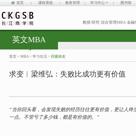
首页
课程系统
教务管理
学习中心
图书馆
教授/研究
综合管理MBA
金融
英文MBA
首页
>
MBA
>
学习生活
>
同窗校友
求变︱梁维弘：失败比成功更有价值
“当你回头看，会发现失败的经历往往更有价值，更让人终
一点。不管亏了多少钱，都是有价值的。”
--