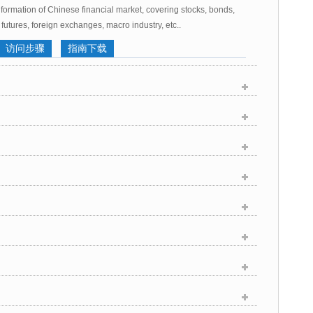
ormation of Chinese financial market, covering stocks, bonds,
futures, foreign exchanges, macro industry, etc..
访问步骤
指南下载