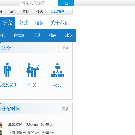
·
·
·
·
间
动态
帮助
搜索
长江招聘
研究
资源
服务
关于我们
期刊
·
数据库
·
工具
·
指南
·
建议
息服务
更多
教授及员工
学员
校友
日开馆时间
更多
北京校区 9:00 am - 10:00 pm
上海授课点 9:00 am - 6:00 pm