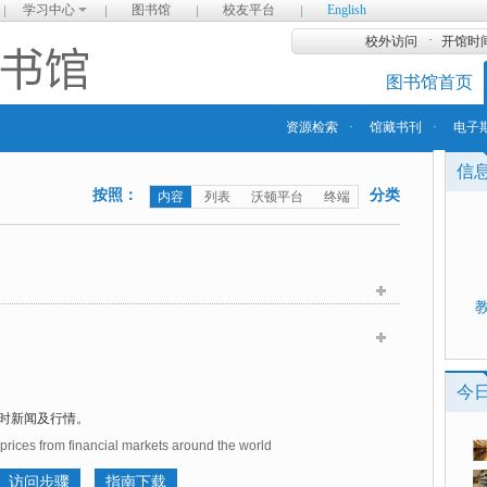
学习中心
图书馆
校友平台
English
·
校外访问
开馆时
图书馆首页
资源检索
·
馆藏书刊
·
电子
信
按照：
分类
内容
列表
沃顿平台
终端
今
时新闻及行情。
prices from financial markets around the world
访问步骤
指南下载