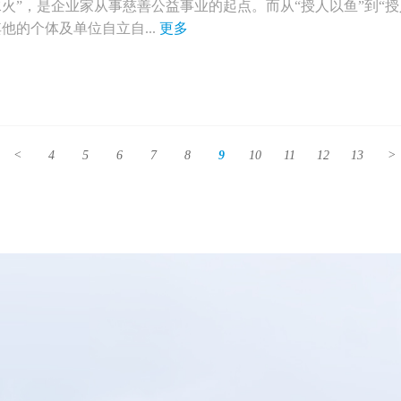
水火”，是企业家从事慈善公益事业的起点。而从“授人以鱼”到“
他的个体及单位自立自...
更多
<
4
5
6
7
8
9
10
11
12
13
>