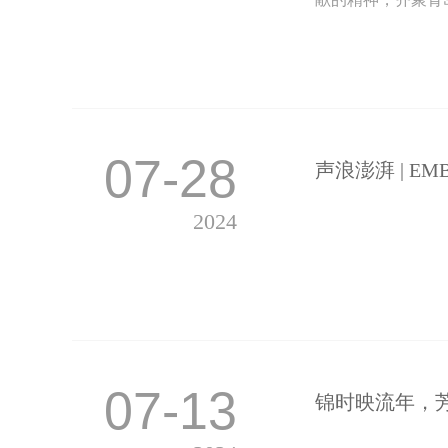
07-28
声浪澎湃 | 
2024
07-13
锦时映流年，芳