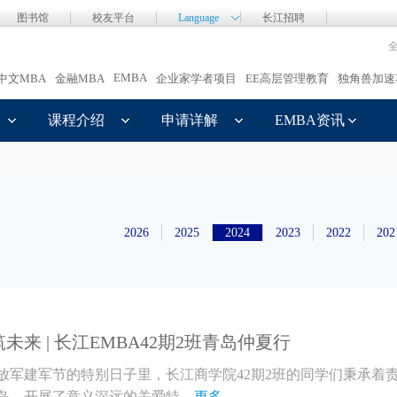
图书馆
校友平台
Language
长江招聘
EMBA
中文MBA
金融MBA
企业家学者项目
EE高层管理教育
独角兽加速
课程介绍
申请详解
EMBA资讯
2026
2025
2024
2023
2022
202
来 | 长江EMBA42期2班青岛仲夏行
放军建军节的特别日子里，长江商学院42期2班的同学们秉承着
，开展了意义深远的关爱特...
更多