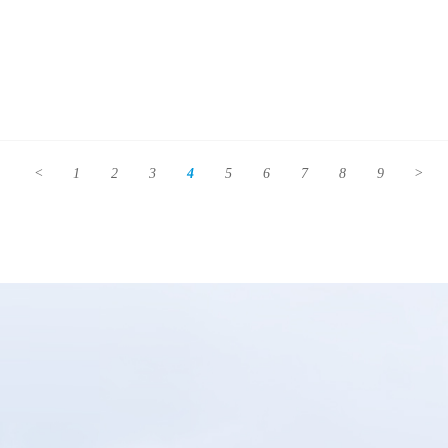
<
1
2
3
4
5
6
7
8
9
>